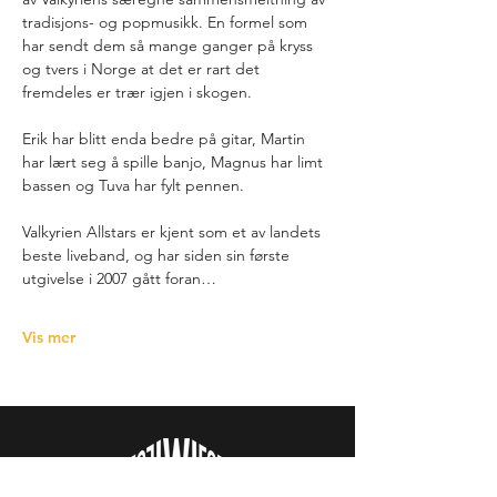
tradisjons- og popmusikk. En formel som 
har sendt dem så mange ganger på kryss 
og tvers i Norge at det er rart det 
fremdeles er trær igjen i skogen.
Erik har blitt enda bedre på gitar, Martin 
har lært seg å spille banjo, Magnus har limt 
bassen og Tuva har fylt pennen.
Valkyrien Allstars er kjent som et av landets 
beste liveband, og har siden sin første 
utgivelse i 2007 gått foran…
Vis mer