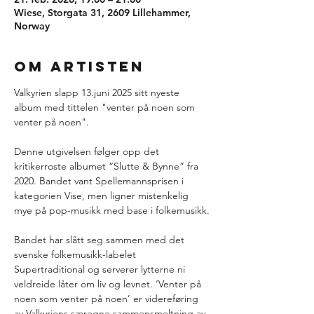
Wiese, Storgata 31, 2609 Lillehammer,
Norway
Om artisten
Valkyrien slapp 13.juni 2025 sitt nyeste 
album med tittelen "venter på noen som 
venter på noen".
Denne utgivelsen følger opp det 
kritikerroste albumet “Slutte & Bynne” fra 
2020. Bandet vant Spellemannsprisen i 
kategorien Vise, men ligner mistenkelig 
mye på pop-musikk med base i folkemusikk.
Bandet har slått seg sammen med det 
svenske folkemusikk-labelet 
Supertraditional og serverer lytterne ni 
veldreide låter om liv og levnet. ‘Venter på 
noen som venter på noen’ er videreføring 
av Valkyriens særegne sammensmeltning av 