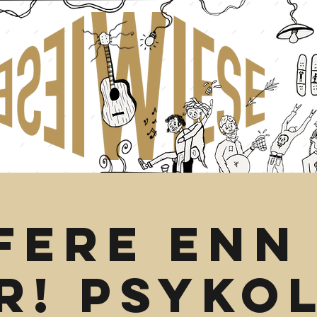
fere enn
r! Psyko