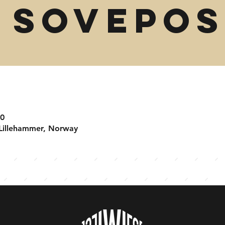
 sovepos
00
 Lillehammer, Norway