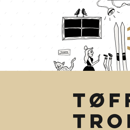
Tøf
tro