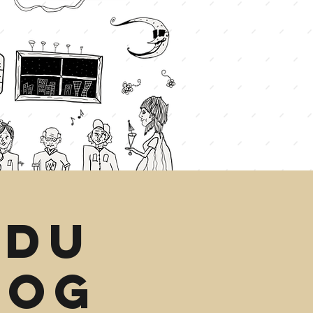
 du
log