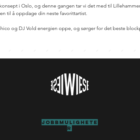
konsept i Oslo, og denne gangen tar vi det med til Lillehammer.
n til å oppdage din neste favorittartist.
hico og DJ Vold energien oppe, og sørger for det beste blockp
Jobbmulighete
r