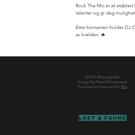
Rock The Mic er et etablert 
talenter og gi deg mulighete
Etter konserten holder DJ C
av kvelden. 🔥
©2025 Wiesegården
Deisgn by Pawel Maciejewski
Powered and secured by
Wix
LOST & FOUND