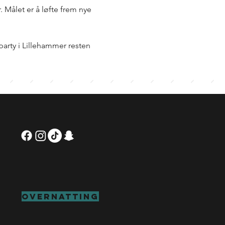
 Målet er å løfte frem nye 
arty i Lillehammer resten 
Overnatting