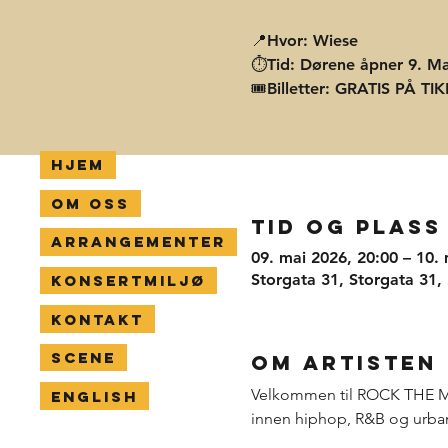
📍Hvor: Wiese
⏱️Tid: Dørene åpner 9. Mai
🎟️Billetter: GRATIS PÅ TI
Hjem
Om oss
Tid og plass
Arrangementer
09. mai 2026, 20:00 – 10.
Storgata 31, Storgata 31,
Konsertmiljø
Kontakt
Scene
Om artisten
Velkommen til ROCK THE MIC p
English
innen hiphop, R&B og urba