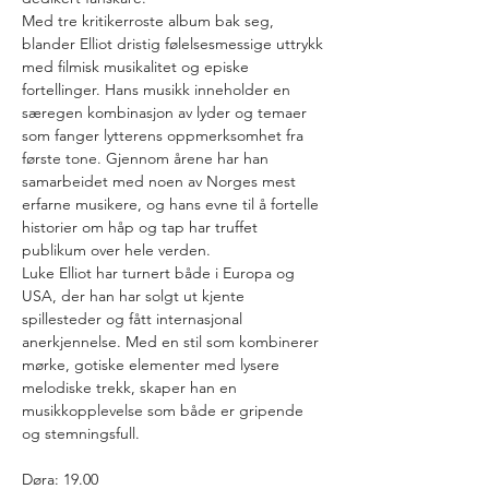
Med tre kritikerroste album bak seg, 
blander Elliot dristig følelsesmessige uttrykk 
med filmisk musikalitet og episke 
fortellinger. Hans musikk inneholder en 
særegen kombinasjon av lyder og temaer 
som fanger lytterens oppmerksomhet fra 
første tone. Gjennom årene har han 
samarbeidet med noen av Norges mest 
erfarne musikere, og hans evne til å fortelle 
historier om håp og tap har truffet 
publikum over hele verden.
Luke Elliot har turnert både i Europa og 
USA, der han har solgt ut kjente 
spillesteder og fått internasjonal 
anerkjennelse. Med en stil som kombinerer 
mørke, gotiske elementer med lysere 
melodiske trekk, skaper han en 
musikkopplevelse som både er gripende 
og stemningsfull.
Døra: 19.00