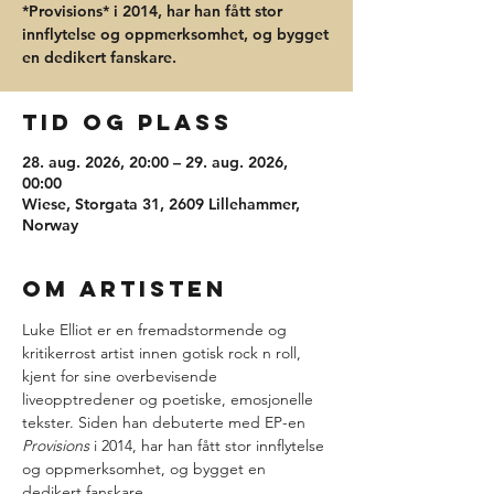
*Provisions* i 2014, har han fått stor
innflytelse og oppmerksomhet, og bygget
en dedikert fanskare.
Tid og plass
28. aug. 2026, 20:00 – 29. aug. 2026,
00:00
Wiese, Storgata 31, 2609 Lillehammer,
Norway
Om artisten
Luke Elliot er en fremadstormende og 
kritikerrost artist innen gotisk rock n roll, 
kjent for sine overbevisende 
liveopptredener og poetiske, emosjonelle 
tekster. Siden han debuterte med EP-en 
Provisions
 i 2014, har han fått stor innflytelse 
og oppmerksomhet, og bygget en 
dedikert fanskare.